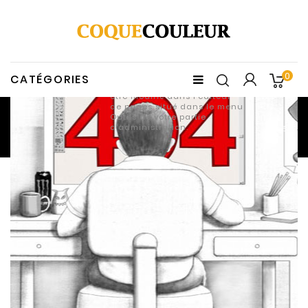
Page Non trouvée
Ecrivez votre votre message
0
personnalisé "page non
CATÉGORIES
trouvée" ici. Ce texte peut
être modifié dans l'editeur
de pages situé dans le menu
Outils de votre partie
d'administration.