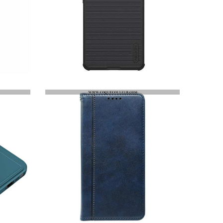
COQUE SAMSUNG GALAXY S26 FROSTED SHIELD PRO NILLKIN