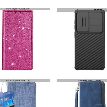
COQUE MAGNÉTIQUE NILLKIN SUPER FROSTED SHIELD PRO POUR SAMSUNG GALAXY S26 / S26 PRO
COQUE SAMSUNG GALAXY S26 SILICONE AVEC PORTE-CARTE
FLIP COVER SAMSUNG GALAXY S26 PAILLETTES
COQUE SAMSUNG GALAXY S26 PROTECTION CAMÉRA COULISSANTE NILLKIN