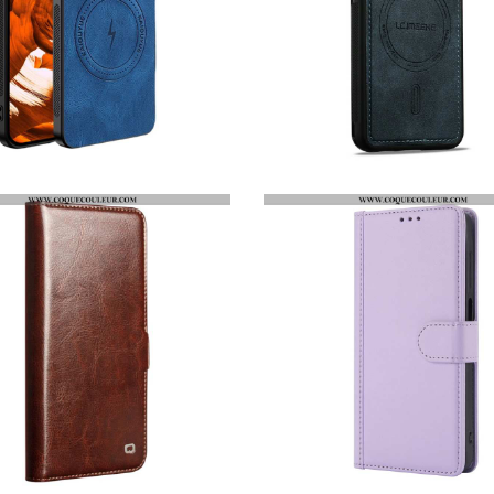
COQUE SAMSUNG GALAXY S26 MAGNÉTIQUE EFFET CUIR
COQUE SAMSUNG GALAXY S26 MAGNÉTIQUE LC.IMEEKE