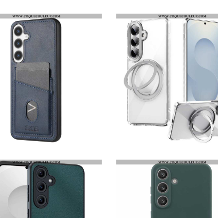
FLIP COVER SAMSUNG GALAXY S26 QIALINO
HOUSSSE SAMSUNG GALAXY S26 MULTIFONCTION
COQUE SAMSUNG GALAXY S26 PORTE-CARTES AZNS
COQUE SAMSUNG GALAXY S26 MAGNÉTIQUE CLASSIQUE