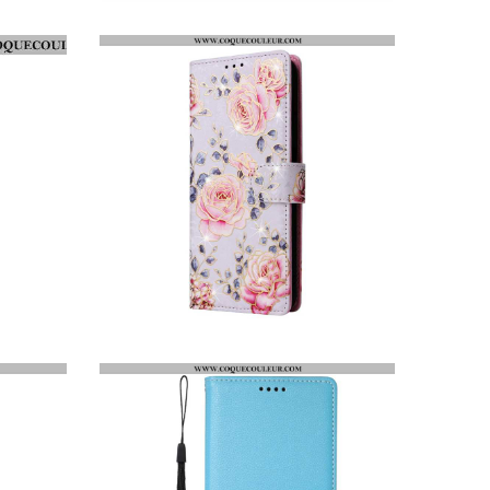
FLIP COVER SAMSUNG GALAXY S26 EFFET CUIR LISERÉ
HOUSSE SAMSUNG GALAXY S26 BLOCAGE RFID MOTIF FLORAL