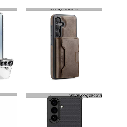
COQUE SAMSUNG GALAXY S26 MAGNÉTIQUE SILICONE LIQUIDE
COQUE SAMSUNG GALAXY S26 PORTEFEUILLE MAGNÉTIQUE MAGKING