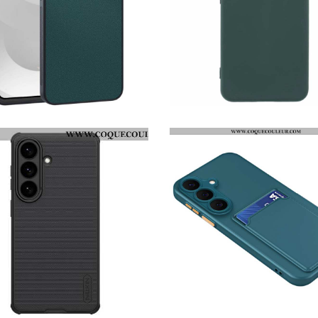
COQUE SAMSUNG GALAXY S26 SIMILI CUIR
COQUE SAMSUNG GALAXY S26 SILICONE ULTRA FINE