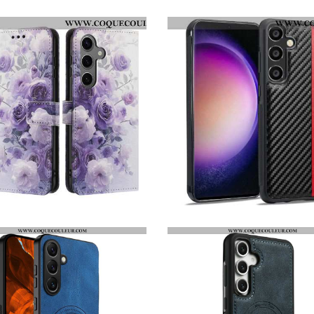
HOUSSE SAMSUNG GALAXY S26 LIBELLULES
HOUSSE SAMSUNG GALAXY S26 MOTIF HIBOU ET ARBRE
HOUSSE SAMSUNG GALAXY S26 ROSES VIOLETTES
COQUE LC.IMEEKE POUR SAMSUNG GALAXY S26 FIBRE DE CARBONE LC.IMEEKE