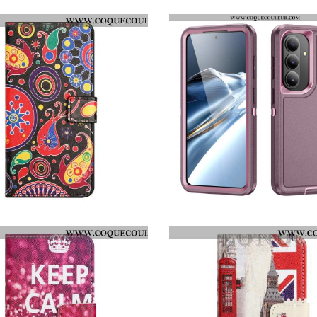
HOUSSE SAMSUNG GALAXY S26 MOTIF GALAXIE
COQUE SAMSUNG GALAXY S26 SUPPORT BÉQUILLE ANTI-CHUTE