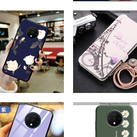
COQUE ONEPLUS 7T PROTECTION FLUIDE DOUX TÉLÉPHONE PORTABLE, HOUSSE ONEPLUS 7T VERRE ROSE
COQUE ONEPLUS 7T PROTECTION TÉLÉPHONE PORTABLE ANTIDÉRAPANT, HOUSSE ONEPLUS 7T DIFFICILE OR BLEU
COQUE ONEPLUS 7T CRÉATIF DÉLAVÉ EN DAIM INCASSABLE, HOUSSE ONEPLUS 7T GAUFRAGE STYLE CHINOIS BLEU FO
HOUSSE ONEPLUS 7T DESSIN ANIMÉ CARTE, ÉTUI ONEPLUS 7T CUIR COQUE BEIGE