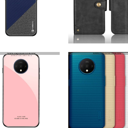
ÉTUI ONEPLUS 7T FLUIDE DOUX TOUT COMPRIS ULTRA, COQUE ONEPLUS 7T SILICONE TOILE BLEU FONCÉ
HOUSSE ONEPLUS 7T PROTECTION ÉTUI CUIR, ONEPLUS 7T PORTEFEUILLE INCASSABLE NOIR