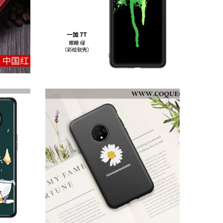
ÉTUI ONEPLUS 7T PROTECTION COQUE TÉLÉPHONE PORTABLE, ONEPLUS 7T VERRE VERTE