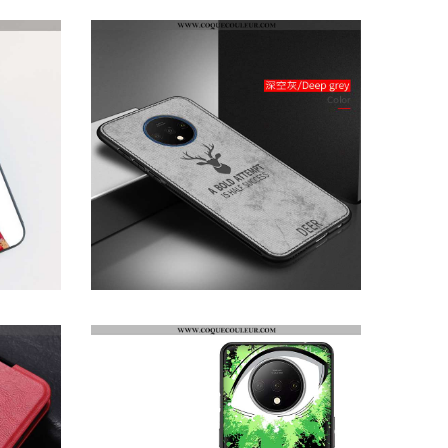
COQUE ONEPLUS 7T SILICONE ÉTUI INCASSABLE, HOUSSE ONEPLUS 7T MODE TÉLÉPHONE PORTABLE GRIS