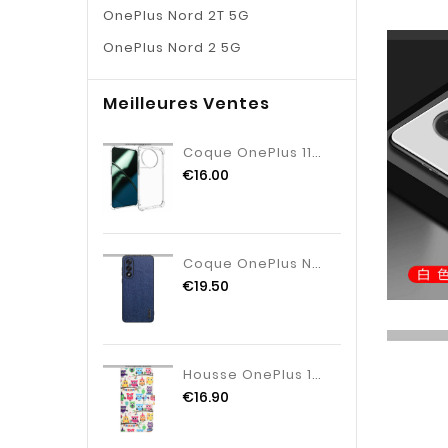
OnePlus Nord 2T 5G
OnePlus Nord 2 5G
Meilleures Ventes
Coque OnePlus 11 5G Transparente Coins Renforcés
€16.00
Coque OnePlus Nord 5 Effet Bois
€19.50
Housse OnePlus 10T 5G Tribu De Hiboux
€16.90