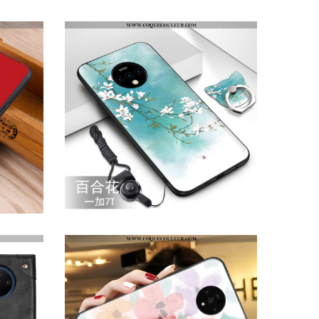
HOUSSE ONEPLUS 7T PERSONNALITÉ LÉGÈRE NOIR, ÉTUI ONEPLUS 7T CRÉATIF NOIR
COQUE ONEPLUS 7T ULTRA SILICONE TÉLÉPHONE PORTABLE, HOUSSE ONEPLUS 7T LÉGÈRE FLUIDE DOUX BLEU