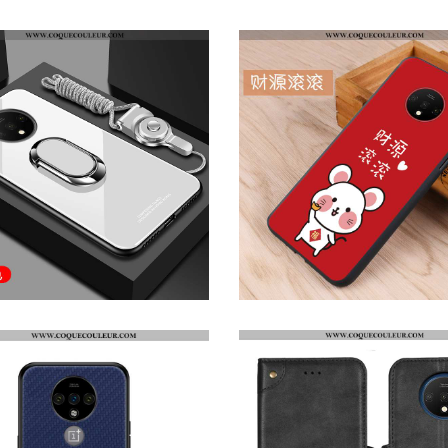
COQUE ONEPLUS 7T SILICONE POINT D'ONDE COQUE, HOUSSE ONEPLUS 7T MODE SIMPLE VIOLET
HOUSSE ONEPLUS 7T SILICONE PERSONNALITÉ COQUE, ÉTUI ONEPLUS 7T PROTECTION VERRE VERTE
HOUSSE ONEPLUS 7T FLUIDE DOUX TEMPÉRER TÉLÉPHONE PORTABLE, ÉTUI ONEPLUS 7T SILICONE BLANCHE
HOUSSE ONEPLUS 7T PROTECTION TÉLÉPHONE PORTABLE INCASSABLE, ÉTUI ONEPLUS 7T DÉLAVÉ EN DAIM COQUE ROU