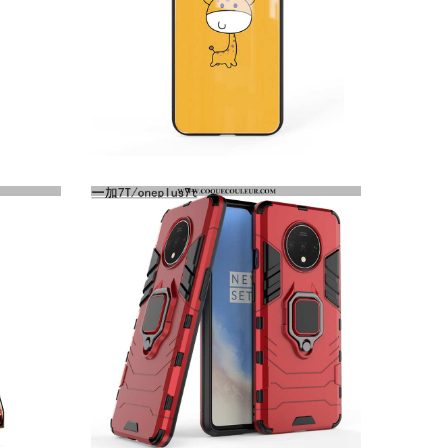
HOUSSE ONEPLUS 7T VERRE MIROIR CRÉATIF, ÉTUI ONEPLUS 7T PERSONNALITÉ INCASSABLE JAUNE