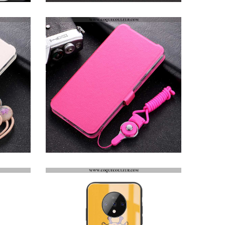
ÉTUI ONEPLUS 7T PROTECTION COQUE ÉTUI, ONEPLUS 7T VERRE INCASSABLE ROUGE
HOUSSE ONEPLUS 7T TENDANCE TOUT COMPRIS ROUGE, ÉTUI ONEPLUS 7T LÉGÈRE ULTRA ROSE