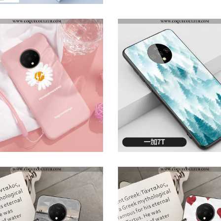
ÉTUI ONEPLUS 7T SILICONE INCASSABLE TENDANCE, COQUE ONEPLUS 7T PERSONNALITÉ TÉLÉPHONE PORTABLE BLANC
ÉTUI ONEPLUS 7T TENDANCE TÉLÉPHONE PORTABLE ÉTUI, COQUE ONEPLUS 7T LÉGÈRE TEMPÉRER BLEU
HOUSSE ONEPLUS 7T SILICONE FRAIS ROSE, ÉTUI ONEPLUS 7T TÉLÉPHONE PORTABLE INCASSABLE ROSE
ÉTUI ONEPLUS 7T SILICONE DIFFICILE VERT, COQUE ONEPLUS 7T VERRE TÉLÉPHONE PORTABLE VERTE