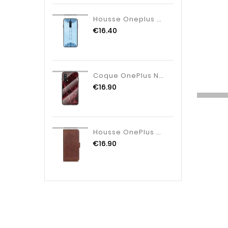
Housse Oneplus 8 Verre Nouveau Protection, Étui Oneplus 8 Tendance Vent Bleu
€16.40
Coque OnePlus Nord CE 5G Verre Trempé Marble Colors
€16.90
Housse OnePlus Nord 2 5G Rabat Double
€16.90