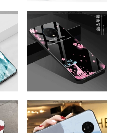
COQUE ONEPLUS 7T ORNEMENTS SUSPENDUS FLUIDE DOUX INVISIBLE, HOUSSE ONEPLUS 7T TENDANCE ÉTUI ROUGE
ÉTUI ONEPLUS 7T TENDANCE TÉLÉPHONE PORTABLE NOIR, COQUE ONEPLUS 7T FLUIDE DOUX NOUVEAU NOIR