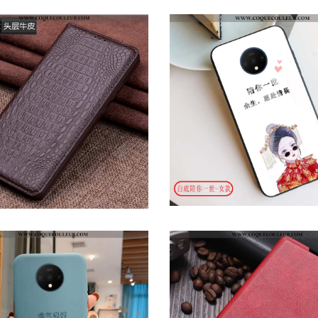
COQUE ONEPLUS 7T CRÉATIF NET ROUGE, HOUSSE ONEPLUS 7T TENDANCE VERRE BLANCHE
ÉTUI ONEPLUS 7T CUIR VÉRITABLE MARRON BUSINESS, COQUE ONEPLUS 7T CUIR TOUT COMPRIS