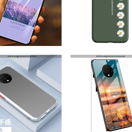
HOUSSE ONEPLUS 7T LÉGÈRE INCASSABLE ULTRA, ÉTUI ONEPLUS 7T SILICONE LUXE VIOLET
COQUE ONEPLUS 7T SILICONE PETITE MARGUERITE TENDANCE, HOUSSE ONEPLUS 7T PROTECTION NOUVEAU ARMÉE VER