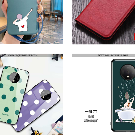
COQUE ONEPLUS 7T PERSONNALITÉ EN BOIS TENDANCE, HOUSSE ONEPLUS 7T CRÉATIF PEINTE À LA MAIN BLEU
HOUSSE ONEPLUS 7T PORTEFEUILLE PORTABLE CARTE, ÉTUI ONEPLUS 7T CUIR COQUE ROUGE