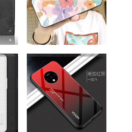
COQUE ONEPLUS 7T FLUIDE DOUX TENDANCE PROTECTION, HOUSSE ONEPLUS 7T SILICONE ROSE