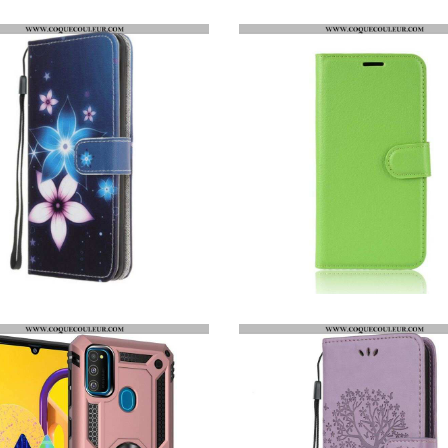
FLIP COVER SAMSUNG GALAXY M21 TEXTURÉE
COQUE SAMSUNG GALAXY M21 THUNDER SERIES
HOUSSE SAMSUNG GALAXY M21 FLEURS LUNAIRES À LANIÈRE
HOUSSE SAMSUNG GALAXY M21 CLASSIQUE