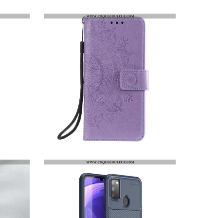
FLIP COVER SAMSUNG GALAXY M21 CUIR FENDU ÉLÉGANCE
HOUSSE SAMSUNG GALAXY M21 MANDALA SOLEIL