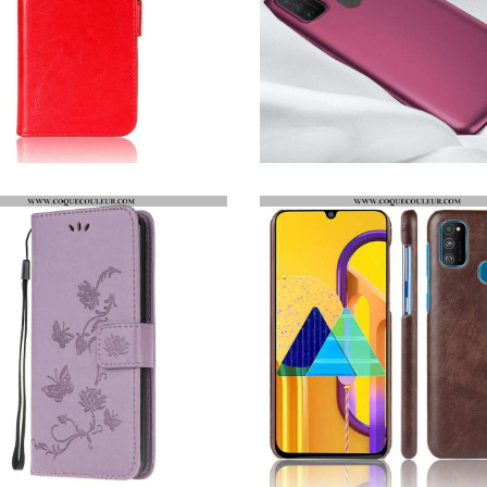
HOUSSE SAMSUNG GALAXY M21 SIMILI CUIR ULTRA
COQUE SAMSUNG GALAXY M21 GUARDIAN SERIES X-LEVEL