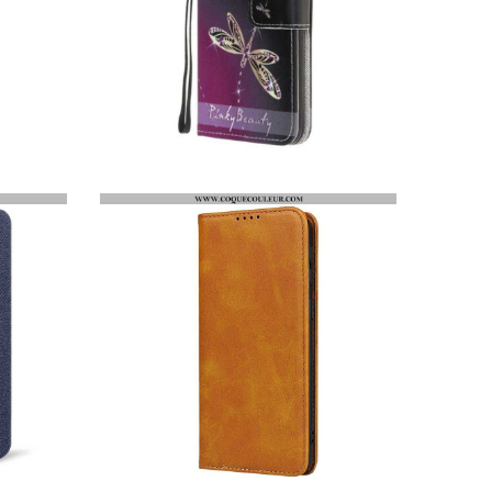
HOUSSE SAMSUNG GALAXY M21 LIBELLULES À LANIÈRE