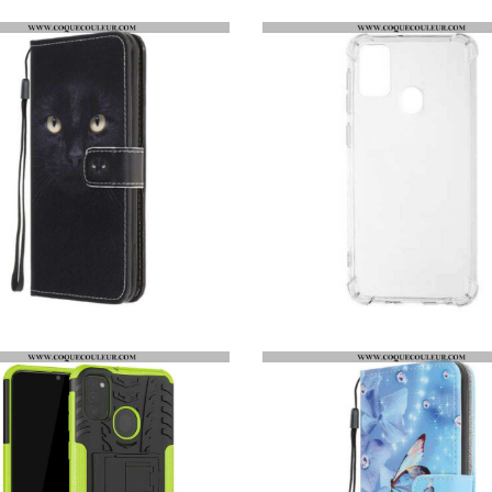
HOUSSE SAMSUNG GALAXY M21 YEUX DE CHAT NOIR À LANIÈRE
COQUE SAMSUNG GALAXY M21 TRANSPARENTE COINS RENFORCÉS