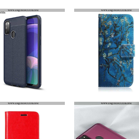
HOUSSE SAMSUNG GALAXY M21 MANDALA MOYEN AGE
COQUE SAMSUNG GALAXY M21 TEXTURE TISSU KSQ
COQUE SAMSUNG GALAXY M21 EFFET CUIR LITCHI DOUBLE LINE
HOUSSE SAMSUNG GALAXY M21 BRANCHE D'ARBRE FLEURI