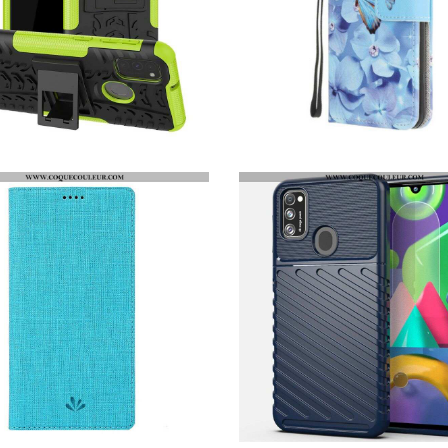
COQUE SAMSUNG GALAXY M21 ULTRA RÉSISTANTE
HOUSSE SAMSUNG GALAXY M21 PAPILLONS DIAMANTS À LANIÈRE