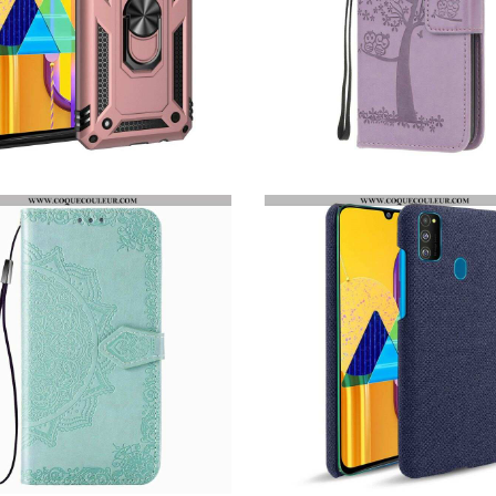
COQUE SAMSUNG GALAXY M21 ANNEAU PREMIUM
HOUSSE SAMSUNG GALAXY M21 ARBRE ET HIBOUX À LANIÈRE