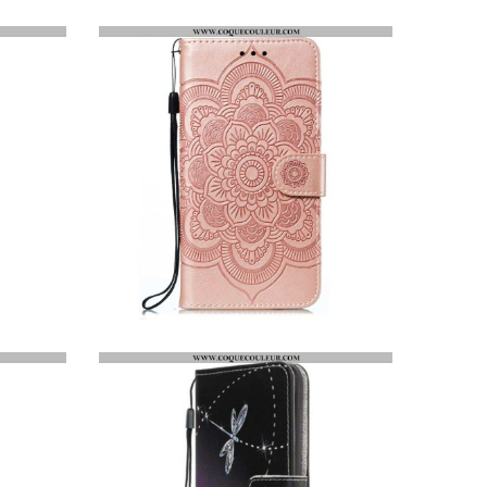
PROTECTION EN VERRE TREMPÉ POUR ÉCRAN SAMSUNG GALAXY M21
HOUSSE SAMSUNG GALAXY M21 MANDALA ENTIER