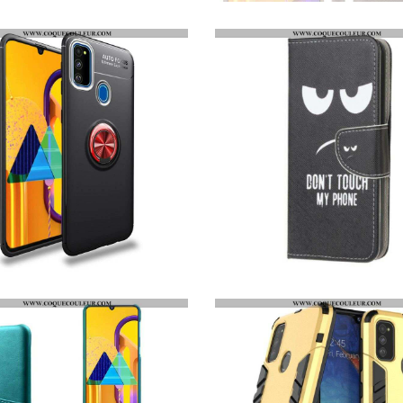
HOUSSE SAMSUNG GALAXY M21 PAPILLONS ET FLEURS À LANIÈRE
COQUE SAMSUNG GALAXY M21 EFFET CUIR LITCHI
COQUE SAMSUNG GALAXY M21 ANNEAU ROTATIF
HOUSSE SAMSUNG GALAXY M21 DON'T TOUCH MY PHONE