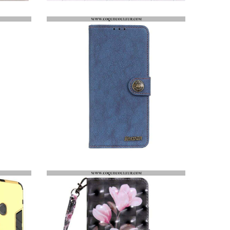
COQUE SAMSUNG GALAXY M21 VERRE TREMPÉ PREMIUM COLOR
HOUSSE SAMSUNG GALAXY M21 SIMILI CUIR FENDU RÉTRO KHAZNEH