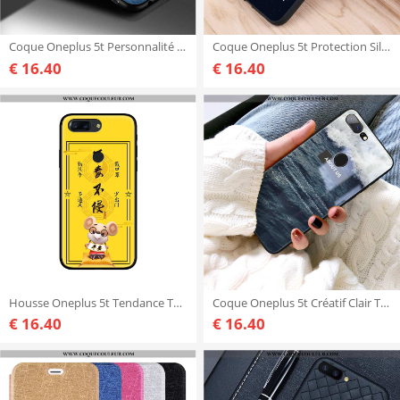
Coque Oneplus 5t Personnalité Bleu Protection, Housse Oneplus 5t Créatif Délavé En Daim
Coque Oneplus 5t Protection Silicone Étui, Housse Oneplus 5t Délavé En Daim Noir
€ 16.40
€ 16.40
Housse Oneplus 5t Tendance Téléphone Portable Personnalité, Étui Oneplus 5t Fluide Doux Créatif Jaun
Coque Oneplus 5t Créatif Clair Tout Compris, Housse Oneplus 5t Tendance Bleu
€ 16.40
€ 16.40