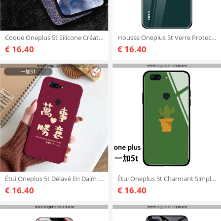
Coque Oneplus 5t Silicone Créatif Incassable, Housse Oneplus 5t Mode Net Rouge Bleu
Housse Oneplus 5t Verre Protection Téléphone Portable, Étui Oneplus 5t Personnalité Incassable Verte
€ 16.40
€ 16.40
Étui Oneplus 5t Délavé En Daim Rouge Protection, Coque Oneplus 5t Personnalité Fluide Doux
Étui Oneplus 5t Charmant Simple Mode, Coque Oneplus 5t Silicone Protection Verte
€ 16.40
€ 16.40