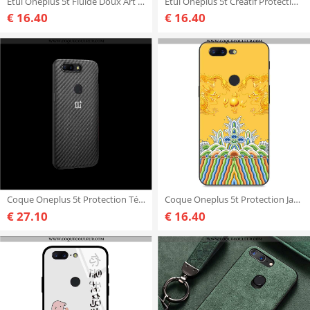
Étui Oneplus 5t Fluide Doux Art Coque, Coque Oneplus 5t Protection Frais Blanche
Étui Oneplus 5t Créatif Protection Étui, Coque Oneplus 5t Dessin Animé Noir
€ 16.40
€ 16.40
Coque Oneplus 5t Protection Téléphone Portable Authentique, Housse Oneplus 5t Noir Personnalisé
Coque Oneplus 5t Protection Jaune Incassable, Housse Oneplus 5t Délavé En Daim Étui
€ 27.10
€ 16.40