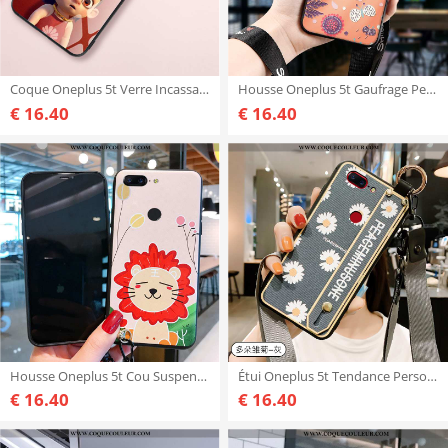
Coque Oneplus 5t Verre Incassable Tout Compris, Housse Oneplus 5t Personnalité Téléphone Portable Ro
Housse Oneplus 5t Gaufrage Personnalité Silicone, Étui Oneplus 5t Tendance Tout Compris Rose
€ 16.40
€ 16.40
Housse Oneplus 5t Cou Suspendu Rose Frais, Étui Oneplus 5t Fluide Doux Créatif
Étui Oneplus 5t Tendance Personnalité Tout Compris, Coque Oneplus 5t Fluide Doux Peinture Gris
€ 16.40
€ 16.40