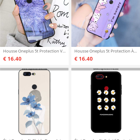
Housse Oneplus 5t Protection Vent Étui, Étui Oneplus 5t Verre Tendance Violet
Housse Oneplus 5t Protection À Bord Silicone, Étui Oneplus 5t Délavé En Daim Violet
€ 16.40
€ 16.40