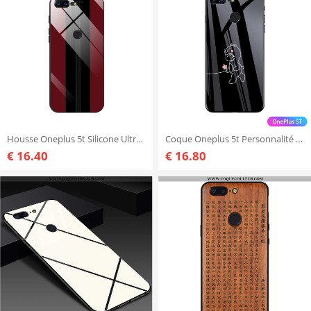
Housse Oneplus 5t Silicone Ultra Tendance, Étui Oneplus 5t Protection Créatif Rouge
Coque Oneplus 5t Personnalité Légère Noir, Housse Oneplus 5t Ultra Amoureux Noir
€ 16.40
€ 16.80