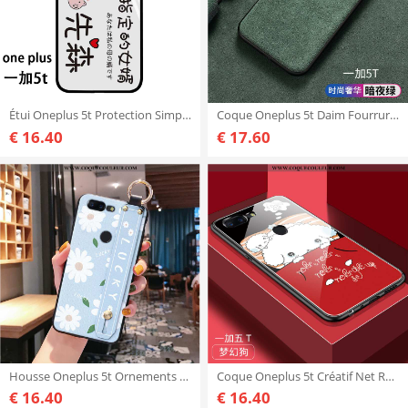
Étui Oneplus 5t Protection Simple Tendance, Coque Oneplus 5t Verre Net Rouge Blanche
Coque Oneplus 5t Daim Fourrure Protection Europe, Housse Oneplus 5t Silicone Luxe Verte
€ 16.40
€ 17.60
Housse Oneplus 5t Ornements Suspendus Mode Coque, Étui Oneplus 5t Personnalité Téléphone Portable Bl
Coque Oneplus 5t Créatif Net Rouge, Housse Oneplus 5t Tendance Rouge
€ 16.40
€ 16.40