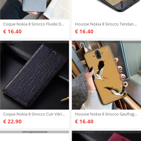
Coque Nokia 8 Sirocco Fluide Doux Étui Délavé En Daim, Housse Nokia 8 Sirocco Silicone Gris
Housse Nokia 8 Sirocco Tendance Étui Personnalité, Nokia 8 Sirocco Verre Coque Noir
€ 16.40
€ 16.40
Coque Nokia 8 Sirocco Cuir Véritable Oiseau Étui, Housse Nokia 8 Sirocco Protection Bleu Marin Bleu
Housse Nokia 8 Sirocco Gaufrage Personnalité Grue, Étui Nokia 8 Sirocco Tendance Jaune
€ 22.90
€ 16.40