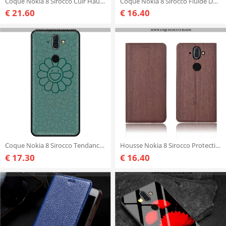
Coque Nokia 8 Sirocco Cuir Haute Marron, Housse Nokia 8 Sirocco Fluide Doux Protection Véritable Mar
Coque Nokia 8 Sirocco Fluide Doux Étui Noir, Housse Nokia 8 Sirocco Silicone Membrane Noir
€ 21.60
€ 16.40
Coque Nokia 8 Sirocco Tendance 2020 Personnalisé, Housse Nokia 8 Sirocco Cuir Incassable Verte
Housse Nokia 8 Sirocco Protection Marron Haute, Étui Nokia 8 Sirocco Cuir Nouveau
€ 17.30
€ 16.40