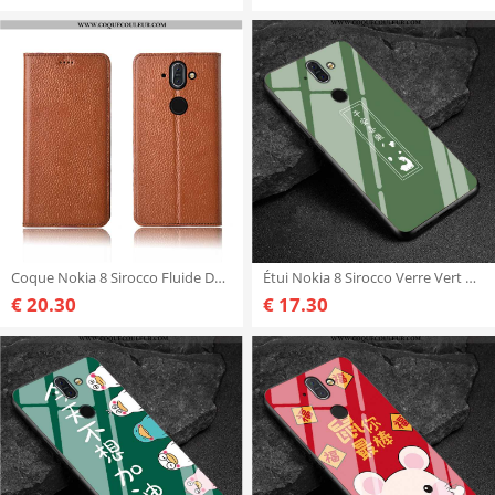
Coque Nokia 8 Sirocco Fluide Doux Haute, Housse Nokia 8 Sirocco Silicone Cuir Véritable Marron
Étui Nokia 8 Sirocco Verre Vert Coque, Coque Nokia 8 Sirocco Délavé En Daim Verte
€ 20.30
€ 17.30