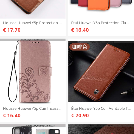
Housse Huawei Y5p Protection Marron Étui, Étui Huawei Y5p Portefeuille Téléphone Portable
Étui Huawei Y5p Protection Clamshell, Coque Huawei Y5p Dessin Animé Téléphone Portable Orange
€ 17.70
€ 16.40
Housse Huawei Y5p Cuir Incassable Clamshell, Étui Huawei Y5p Téléphone Portable Coque Rose
Étui Huawei Y5p Cuir Véritable Téléphone Portable Marron, Coque Huawei Y5p Protection Marron
€ 16.40
€ 20.90