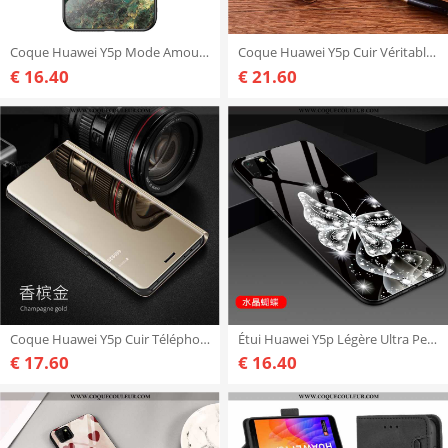
Coque Huawei Y5p Mode Amoureux Silicone, Housse Huawei Y5p Protection Incassable Bleu
Coque Huawei Y5p Cuir Véritable Téléphone Portable, Housse Huawei Y5p Protection Tout Compris Marron
€ 16.40
€ 21.60
Coque Huawei Y5p Cuir Téléphone Portable Business, Housse Huawei Y5p Protection Or Doré
Étui Huawei Y5p Légère Ultra Personnalité, Coque Huawei Y5p Mode Tout Compris Noir
€ 17.60
€ 16.40