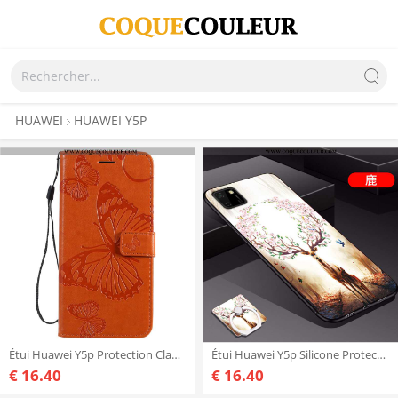
HUAWEI
HUAWEI Y5P
Étui Huawei Y5p Protection Clamshell Téléphone Portable, Coque Huawei Y5p Ornements Suspendus Cuir O
Étui Huawei Y5p Silicone Protection Nouveau, Coque Huawei Y5p Mode Ultra Beige
€ 16.40
€ 16.40