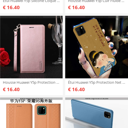
Étui Huawei Y5p Silicone Coque Téléphone Portable, Huawei Y5p Créatif Vintage Rose
Housse Huawei Y5p Cuir Fluide Doux Coque, Étui Huawei Y5p Modèle Fleurie Incassable Noir
€ 16.40
€ 16.40
Housse Huawei Y5p Protection Cuir Coque, Étui Huawei Y5p Cuir Véritable Rose
Étui Huawei Y5p Protection Net Rouge Créatif, Coque Huawei Y5p Délavé En Daim Mode Jaune
€ 16.40
€ 16.40