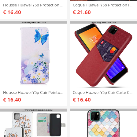
Housse Huawei Y5p Protection Rose Gaufrage, Étui Huawei Y5p Ornements Suspendus Téléphone Portable
Coque Huawei Y5p Protection Incassable Étui, Housse Huawei Y5p Modèle Fleurie Dégradé Violet
€ 16.40
€ 21.60
Housse Huawei Y5p Cuir Peinture Housse, Étui Huawei Y5p Protection Blanc Blanche
Coque Huawei Y5p Cuir Carte Coque, Housse Huawei Y5p Protection Rouge
€ 16.40
€ 16.40