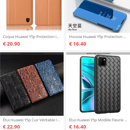
Coque Huawei Y5p Protection Incassable Jaune, Housse Huawei Y5p Cuir Véritable Jaune
Housse Huawei Y5p Protection Étui Coque, Huawei Y5p Bleu Téléphone Portable
€ 20.90
€ 16.40
Étui Huawei Y5p Cuir Véritable Incassable Étui, Coque Huawei Y5p Modèle Fleurie Protection Marron
Étui Huawei Y5p Modèle Fleurie Tissage Protection, Coque Huawei Y5p Mode Incassable Noir
€ 22.90
€ 16.40