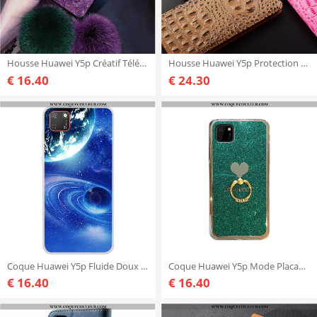
Housse Huawei Y5p Créatif Téléphone Portable Charmant, Étui Huawei Y5p Dessin Animé Délavé En Daim V
Housse Huawei Y5p Protection Kaki Modèle Fleurie, Étui Huawei Y5p Cuir Véritable Khaki
€ 16.40
€ 24.30
Coque Huawei Y5p Fluide Doux Peinture Coque, Housse Huawei Y5p Protection Tendance Bleu
Coque Huawei Y5p Mode Placage Vert, Housse Huawei Y5p Protection Étui Verte
€ 16.40
€ 16.40