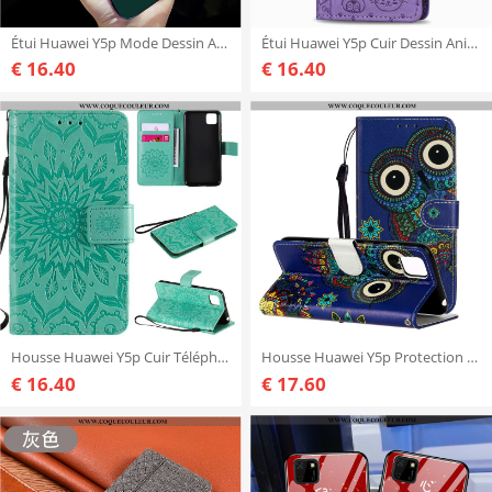
Étui Huawei Y5p Mode Dessin Animé Créatif, Coque Huawei Y5p Délavé En Daim Personnalité Verte
Étui Huawei Y5p Cuir Dessin Animé En Relief, Coque Huawei Y5p Protection Chat Violet
€ 16.40
€ 16.40
Housse Huawei Y5p Cuir Téléphone Portable Étui, Étui Huawei Y5p Protection Incassable Verte
Housse Huawei Y5p Protection Clamshell Bleu, Étui Huawei Y5p Gaufrage Cuir Bleu
€ 16.40
€ 17.60