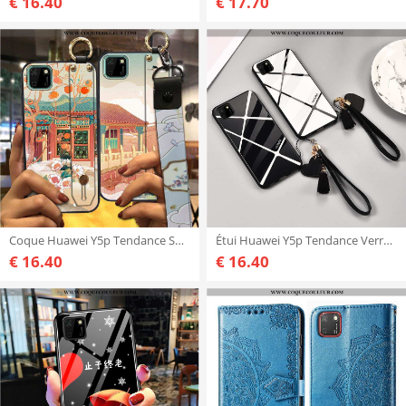
€ 16.40
€ 17.70
Coque Huawei Y5p Tendance Support Style Chinois, Housse Huawei Y5p Créatif Étui Verte
Étui Huawei Y5p Tendance Verre Incassable, Coque Huawei Y5p Légère Ultra Blanche
€ 16.40
€ 16.40