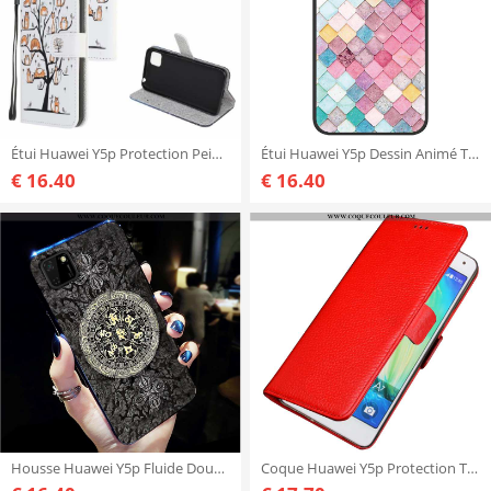
Étui Huawei Y5p Protection Peinture Clamshell, Coque Huawei Y5p Personnalité Fluide Doux Blanche
Étui Huawei Y5p Dessin Animé Téléphone Portable, Coque Huawei Y5p Fluide Doux Multicolore Coloré
€ 16.40
€ 16.40
Housse Huawei Y5p Fluide Doux Noir Ultra, Étui Huawei Y5p Silicone Incassable
Coque Huawei Y5p Protection Téléphone Portable Tout Compris, Housse Huawei Y5p Cuir Véritable Incass